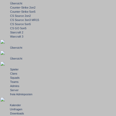
Übersicht
Counter-Strike 2on2
Counter-Strike 5on5
CS Source 2on2
CS Source 3on3 MR15
CS Source 5on5
CS GO 5on5
Starcraft 2
Warcraft 3
Übersicht
Übersicht
Spieler
Clans
Squads
Teams
Admins
Server
freie Adminposten
Kalender
Umfragen
Downloads