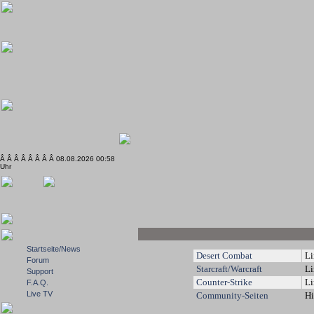
Â Â Â Â Â Â Â Â 08.08.2026 00:58
Uhr
Startseite/News
Desert Combat
Li
Forum
Starcraft/Warcraft
Li
Support
Counter-Strike
Li
F.A.Q.
Live TV
Community-Seiten
Hi