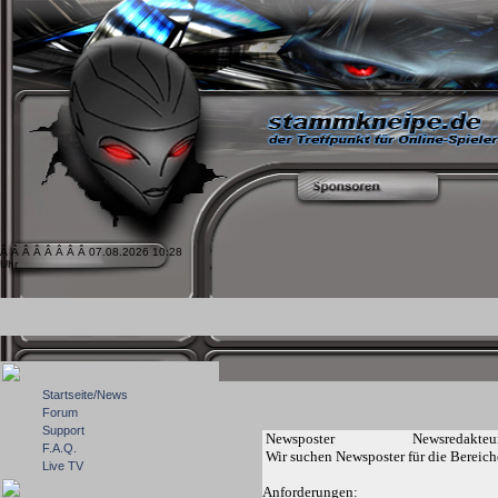
Â Â Â Â Â Â Â Â 07.08.2026 10:28
Uhr
Startseite/News
Forum
Support
Newsposter
Newsredakteur
F.A.Q.
Wir suchen Newsposter für die Bereich
Live TV
Anforderungen: