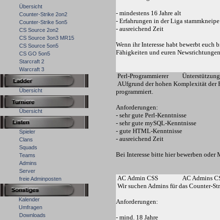
Übersicht
- mindestens 16 Jahre alt
Counter-Strike 2on2
- Erfahrungen in der Liga stammkneipe.
Counter-Strike 5on5
- ausreichend Zeit
CS Source 2on2
CS Source 3on3 MR15
Wenn ihr Interesse habt bewerbt euch bi
CS Source 5on5
Fähigkeiten und euren Newsrichtunge
CS GO 5on5
Starcraft 2
Warcraft 3
Perl-Programmierer
Ünterstützung 
AUfgrund der hohen Komplexität der Pa
Übersicht
programmiert.
Anforderungen:
Übersicht
- sehr gute Perl-Kenntnisse
- sehr gute mySQL-Kenntnisse
- gute HTML-Kenntnisse
Spieler
- ausreichend Zeit
Clans
Squads
Bei Interesse bitte hier bewerben oder
Teams
Admins
Server
AC Admin CSS
AC Admins CS
freie Adminposten
Wir suchen Admins für das Counter-St
Kalender
Anforderungen:
Umfragen
Downloads
- mind. 18 Jahre