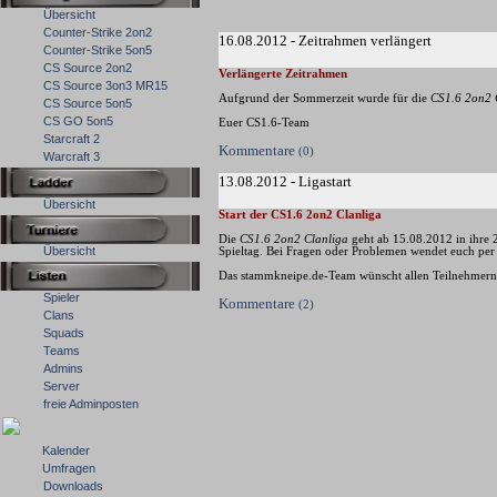
Übersicht
Counter-Strike 2on2
16.08.2012 - Zeitrahmen verlängert
Counter-Strike 5on5
CS Source 2on2
Verlängerte Zeitrahmen
CS Source 3on3 MR15
Aufgrund der Sommerzeit wurde für die
CS1.6 2on2 
CS Source 5on5
CS GO 5on5
Euer CS1.6-Team
Starcraft 2
Kommentare
(0)
Warcraft 3
13.08.2012 - Ligastart
Übersicht
Start der CS1.6 2on2 Clanliga
Die
CS1.6 2on2 Clanliga
geht ab 15.08.2012 in ihre
Übersicht
Spieltag. Bei Fragen oder Problemen wendet euch per 
Das stammkneipe.de-Team wünscht allen Teilnehmern 
Spieler
Kommentare
(2)
Clans
Squads
Teams
Admins
Server
freie Adminposten
Kalender
Umfragen
Downloads