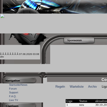
Â Â Â Â Â Â Â Â 07.08.2026 03:08
Uhr
Co
Startseite/News
Regeln
Warteliste
Archiv
Ligal
Forum
Support
F.A.Q.
Live TV
Liga
Status
aktualisi
1
neu
30.10.2