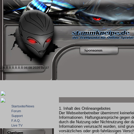
Â Â Â Â Â Â Â Â 06.08.2026 02:37
Uhr
Startseite/News
1. Inhalt des Onlineangebotes
Forum
Der Webseitenbetreiber übernimmt keinerlei G
Support
Informationen. Haftungsansprüche gegen den
F.A.Q.
durch die Nutzung oder Nichtnutzung der da
Live TV
Informationen verursacht wurden, sind gru
vorsätzliches oder grob fahrlässiges Versch