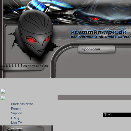
Â Â Â Â Â Â Â Â 09.08.2026 12:40
Uhr
Startseite/News
Forum
Support
Titel
F.A.Q.
Live TV