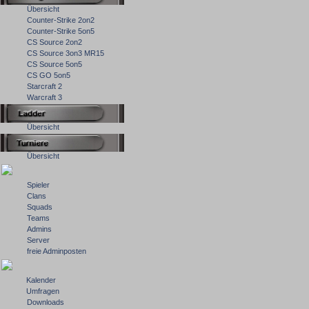
Übersicht
Counter-Strike 2on2
Counter-Strike 5on5
CS Source 2on2
CS Source 3on3 MR15
CS Source 5on5
CS GO 5on5
Starcraft 2
Warcraft 3
Übersicht
Übersicht
Spieler
Clans
Squads
Teams
Admins
Server
freie Adminposten
Kalender
Umfragen
Downloads