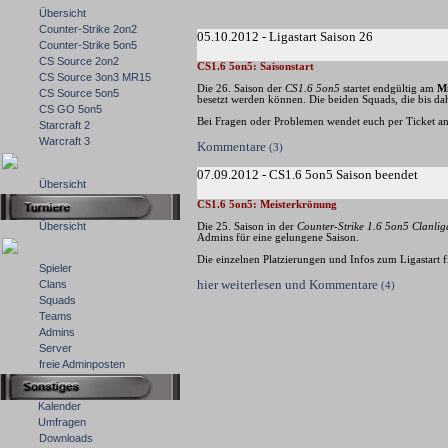
Übersicht
Counter-Strike 2on2
05.10.2012 - Ligastart Saison 26
Counter-Strike 5on5
CS Source 2on2
CS1.6 5on5: Saisonstart
CS Source 3on3 MR15
Die 26. Saison der
CS1.6 5on5
startet endgültig am
Mi
CS Source 5on5
besetzt werden können. Die beiden Squads, die bis d
CS GO 5on5
Bei Fragen oder Problemen wendet euch per Ticket a
Starcraft 2
Warcraft 3
Kommentare
(3)
07.09.2012 - CS1.6 5on5 Saison beendet
Übersicht
CS1.6 5on5: Meisterkrönung
Übersicht
Die 25. Saison in der
Counter-Strike 1.6 5on5 Clanlig
Admins für eine gelungene Saison.
Die einzelnen Platzierungen und Infos zum Ligastart f
Spieler
hier weiterlesen und Kommentare
Clans
(4)
Squads
Teams
Admins
Server
freie Adminposten
Kalender
Umfragen
Downloads