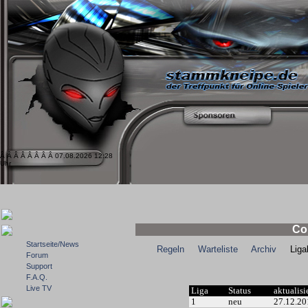
Â Â Â Â Â Â Â Â 07.08.2026 12:28
Uhr
Co
Startseite/News
Regeln
Warteliste
Archiv
Ligale
Forum
Support
F.A.Q.
Live TV
Liga
Status
aktualisi
1
neu
27.12.20