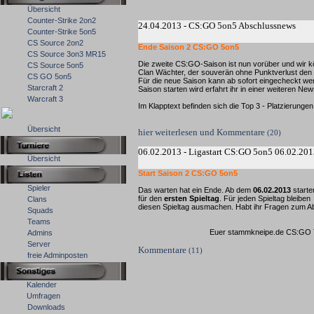
Übersicht
Counter-Strike 2on2
24.04.2013 - CS:GO 5on5 Abschlussnews
Counter-Strike 5on5
CS Source 2on2
Ende Saison 2 CS:GO 5on5
CS Source 3on3 MR15
Die zweite CS:GO-Saison ist nun vorüber und wir 
CS Source 5on5
Clan Wächter, der souverän ohne Punktverlust den 
CS GO 5on5
Für die neue Saison kann ab sofort eingecheckt w
Starcraft 2
Saison starten wird erfahrt ihr in einer weiteren New
Warcraft 3
Im Klapptext befinden sich die Top 3 - Platzierungen 
Übersicht
hier weiterlesen und Kommentare
(20)
06.02.2013 - Ligastart CS:GO 5on5 06.02.20
Übersicht
Start Saison 2 CS:GO 5on5
Spieler
Das warten hat ein Ende. Ab dem
06.02.2013
starte
für den
ersten Spieltag
. Für jeden Spieltag bleib
Clans
diesen Spieltag ausmachen. Habt ihr Fragen zum Ab
Squads
Teams
Euer stammkneipe.de CS:GO Team wünscht 
Admins
Server
Kommentare
(11)
freie Adminposten
Kalender
Umfragen
Downloads