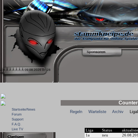
Â Â Â Â Â Â Â Â 09.08.2026 07:28
Uhr
Counter-
Startseite/News
Regeln
Warteliste
Archiv
Ligale
Forum
Support
F.A.Q.
Live TV
Liga
Status
aktualisi
1a
neu
26.08.20