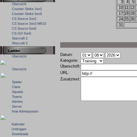
3
4
5
Übersicht
10
11
12
Counter-Strike 2on2
17
18
19
Counter-Strike 5on5
CS Source 2on2
24
25
26
CS Source 3on3 MR15
31
CS Source 5on5
CS GO 5on5
Starcraft 2
Warcraft 3
Datum:
Übersicht
Kategorie:
Überschrift:
Übersicht
URL:
Zusatztext:
Spieler
Clans
Squads
Teams
Admins
Server
freie Adminposten
Kalender
Umfragen
Downloads