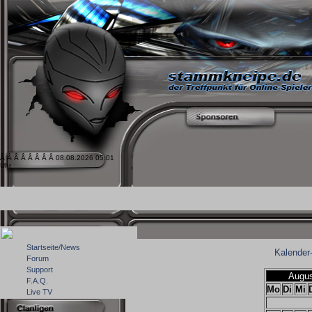
Â Â Â Â Â Â Â Â 08.08.2026 05:01
Uhr
Startseite/News
Kalender
Forum
Support
Augus
F.A.Q.
Mo
Di
Mi
Live TV