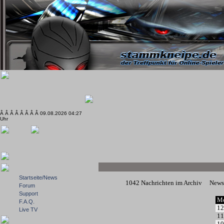
Â Â Â Â Â Â Â Â 09.08.2026 04:27
Uhr
Startseite/News
1042 Nachrichten im Archiv
News
Forum
Support
Mo
F.A.Q.
12
Live TV
11
10