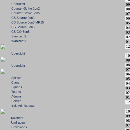
Übersicht
09
Counter-Strike 2on2
08
Counter-Strike 5on5
07
CS Source 2on2
06
CS Source 3on3 MR15
05
CS Source 5on5
04
CS GO 5on5
03
Starcraft 2
02
Warcraft 3
01
12
11
Übersicht
10
09
08
Übersicht
07
06
Spieler
05
Clans
04
Squads
03
Teams
02
Admins
01
Server
12
freie Adminposten
11
10
09
Kalender
08
Umfragen
07
Downloads
06