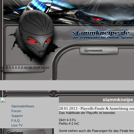
Â Â Â Â Â Â Â Â 06.08.2026 18:39
Uhr
stammkneipe.
Startseite/News
28.01.2013 - Playoffs Finale & Anmeldung zu
Forum
Das Halbfinale der Playoffs ist beendet.
Support
DkH 4-3 Fs
F.A.Q.
PwNu 4-2 InC
Live TV
Somit stehen auch die Paarungen für das Finale fes