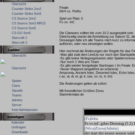
Übersicht
Finale:
Counter-Strike 2on2
DkH vs. PwNu
Counter-Strike 5on5
CS Source 2on2
Spiel um Platz 3:
Fs vs. InC
CS Source 3on3 MR15
CS Source 5on5
CS GO 5on5
Die Clanwars sollten bis zum 10.2 ausgespielt sein.
Gleichzeitig startet die Anmeldung zur Saison 31, die
Starcraft 2
Deswegen bitte ich alle Teams mich kurz zu informie
Warcraft 3
aufhören, oder neu einsteigen wollen.
Hier nochmal die Änderungen der Regeln für das Fi
-Man gibt statt dem LineUp nur noch den Startspiel
Übersicht
-Es gibt keine Verlegungskarten oder Spielerrevive
-Nur noch 1 Veto pro Team
-Es gibt wieder festgelegte Startmaps ( Im Finale: E
Übersicht
-Neuer Mappool (angelehnt an w3arena) :
Amazonia, Ancient Isles, Deserted Isles, Echo Isle
( az, ai, di, ei, gl, lr, sas, sv, ts, tr, tm)
Spieler
Die Änderungen gelten ab sofort.
Clans
Squads
Mit freundlichen Grüßen Zizou
Stammkneipe.de
Teams
Admins
Server
freie Adminposten
(Fs)Jehu
Kalender
Fs vs inC gibts Dienstag (5.2)
Umfragen
(Wica)Zizou(Admin)
Downloads
der start der neuen season wir