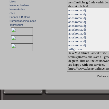
Links
persöhnliche gründe verhinder
News schreiben
das tut mir leid
News-Archiv
anoskomaudj
Chat
anoskomaudj
Banner & Buttons
anoskomaudj
Nutzungsbedingungen
anoskomaudj
Impressum
anoskomaudj
anoskomaudj
anoskomaudj
anoskomaudj
anoskomaudj
anoskomaudj
hillgibson
TakeMyOnlineClassesForMe is a 
team s professionals are all gr
degrees. Hire online coursewor
are happy with our services.
https://www.takemyonlineclas
Du kannst