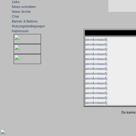
Links
News schreiben
News-Archiv
Chat
Banner & Buttons
Nutzungsbedingungen
Impressum
anoskomaudj
anoskomaudj
anoskomaudj
anoskomaudj
anoskomaudj
anoskomaudj
anoskomaudj
anoskomaudj
anoskomaudj
anoskomaudj
anoskomaudj
anoskomaudj
anoskomaudj
anoskomaudj
Du kannst