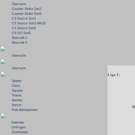
Übersicht
Counter-Strike 2on2
Counter-Strike 5on5
CS Source 2on2
CS Source 3on3 MR15
CS Source 5on5
CS GO 5on5
Starcraft 2
Warcraft 3
Übersicht
Übersicht
Liga 1:
Spieler
Clans
Squads
Teams
Admins
Server
V
freie Adminposten
Kalender
Umfragen
Downloads