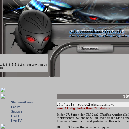
Â Â Â Â Â Â Â Â 06.08.2026 19:21
Uhr
st
Startseite/News
21.04.2013 - Source2 Abschlussnews
Forum
2on2-Clanliga krönt ihren 27. Meister
Support
In der 27. Saison der
CSS 2on2 Clanliga
wurden alle M
F.A.Q.
Meisterschaft, welche ohne Punktverlust die Liga dom
Live TV
Eine neue Saison wird erst gestartet, sollten sich 10 
Die Top 3 Teams findet ihr im Klapptext.