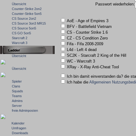
Passwort wiederholen:
Übersicht
Counter-Strike 2on2
Counter-Strike 5on5
CS Source 2on2
AoE - Age of Empires 3
CS Source 3on3 MR15
BFV - Battlefield Vietnam
CS Source 5on5
CS - Counter Strike 1.6
CS GO 5on5
CZ - CS Condition Zero
Starcraft 2
Warcraft 3
Fifa - Fifa 2008-2009
L4d - Left 4 dead
SC2K - Starcraft 2 King of the Hill
Übersicht
WC - Warcraft 3
XRay - X-Ray Anti-Cheat Tool
Übersicht
Ich bin damit einverstanden da? die st
Spieler
Ich habe die
Allgemeinen Nutzungsbed
Clans
Squads
Teams
Admins
Server
freie Adminposten
Kalender
Umfragen
Downloads