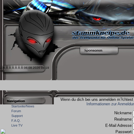
Â Â Â Â Â Â Â Â 06.08.2026 03:19
Uhr
Wenn du dich bei uns anmelden m?chtest m
Informationen zur Anmeldu
Startseite/News
Forum
Nickname:
Support
Realname:
F.A.Q.
E-Mail Adresse:
Live TV
Passwort: