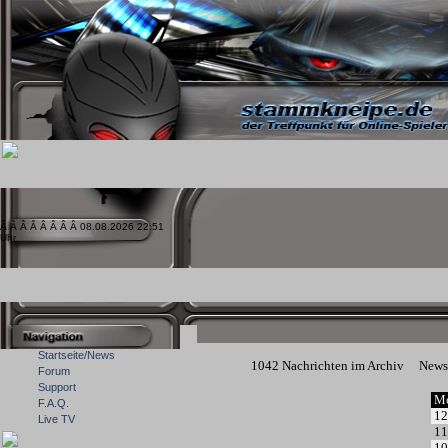
Â Â Â Â Â Â Â Â 08.08.2026 22:51
Uhr
Startseite/News
1042 Nachrichten im Archiv
News
Forum
Support
Mo
F.A.Q.
12
Live TV
11
10