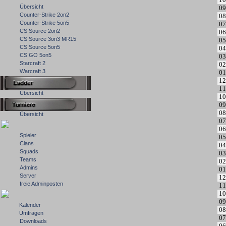
Übersicht
09
Counter-Strike 2on2
08
Counter-Strike 5on5
07
CS Source 2on2
06
CS Source 3on3 MR15
05
CS Source 5on5
04
CS GO 5on5
03
Starcraft 2
02
Warcraft 3
01
12
11
Übersicht
10
09
08
Übersicht
07
06
Spieler
05
Clans
04
Squads
03
Teams
02
Admins
01
Server
12
freie Adminposten
11
10
09
Kalender
08
Umfragen
07
Downloads
06