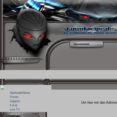
Â Â Â Â Â Â Â Â 07.08.2026 17:01
Uhr
Startseite/News
Forum
Support
Um hier mit den Admins
F.A.Q.
Live TV