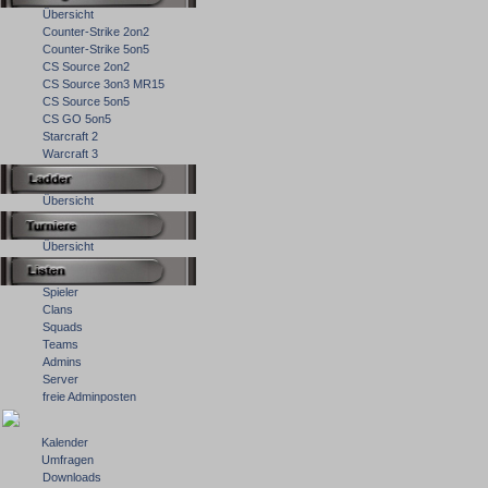
Übersicht
Counter-Strike 2on2
Counter-Strike 5on5
CS Source 2on2
CS Source 3on3 MR15
CS Source 5on5
CS GO 5on5
Starcraft 2
Warcraft 3
Übersicht
Übersicht
Spieler
Clans
Squads
Teams
Admins
Server
freie Adminposten
Kalender
Umfragen
Downloads