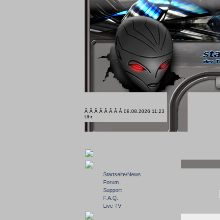
Â Â Â Â Â Â Â Â 09.08.2026 11:23
Uhr
Startseite/News
Forum
Support
F.A.Q.
Live TV