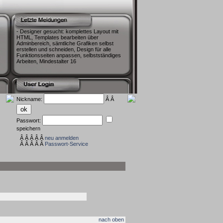
- Designer gesucht: komplettes Layout mit
HTML, Templates bearbeiten über
Adminbereich, sämtliche Grafiken selbst
erstellen und schneiden, Design für alle
Funktionsseiten anpassen, selbstständiges
Arbeiten, Mindestalter 16
Nickname:
Â Â
Passwort:
speichern
Â Â Â Â Â
neu anmelden
Â Â Â Â Â
Passwort-Service
nach oben