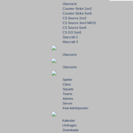
Übersicht
Counter-Strike 2on2
Counter-Strike 5on5
CS Source 2on2
CS Source 3on3 MR15
CS Source 5on5
CS GO 5on5
Starcraft 2
Warcraft 3
Übersicht
Übersicht
Spieler
Clans
Squads
Teams
Admins
Server
freie Adminposten
Kalender
Umfragen
Downloads