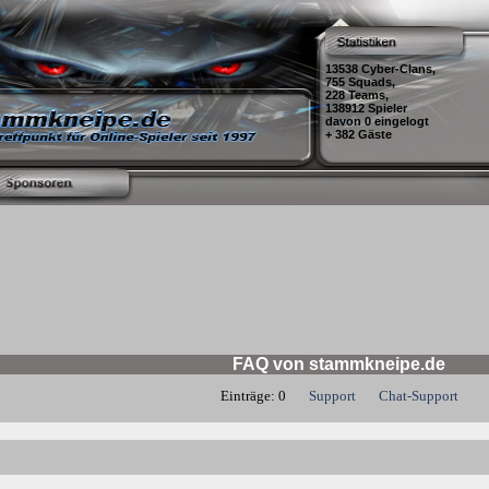
13538 Cyber-Clans,
755 Squads,
228 Teams,
138912 Spieler
davon 0 eingelogt
+ 382 Gäste
FAQ von stammkneipe.de
Einträge: 0
Support
Chat-Support