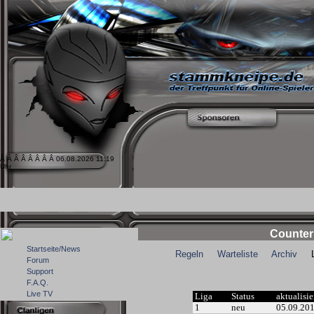
Â Â Â Â Â Â Â Â 06.08.2026 11:19
Uhr
Counter
Startseite/News
Regeln
Warteliste
Archiv
Lig
Forum
Support
F.A.Q.
Live TV
Liga
Status
aktualisie
1
neu
05.09.20