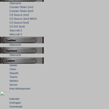
Übersicht
Counter-Strike 2on2
Counter-Strike 5on5
CS Source 2on2
CS Source 3on3 MR15
CS Source 5on5
CS GO 5on5
Starcraft 2
Warcraft 3
Übersicht
Übersicht
Spieler
Clans
Squads
Teams
Admins
Server
freie Adminposten
Kalender
Umfragen
Downloads